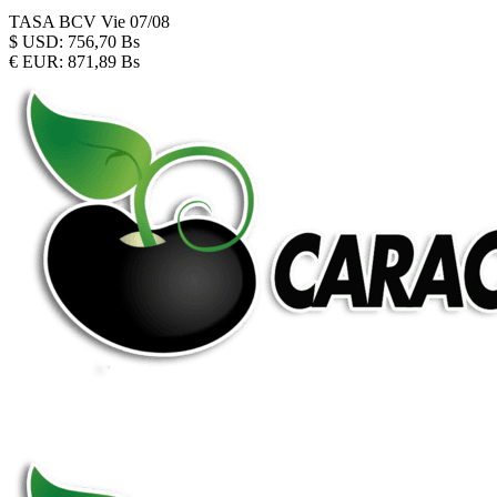
TASA BCV
Vie 07/08
$
USD:
756,70 Bs
€
EUR:
871,89 Bs