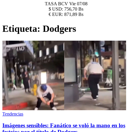
TASA BCV
Vie 07/08
$
USD:
756,70 Bs
€
EUR:
871,89 Bs
Etiqueta:
Dodgers
Tendencias
Imágenes sensibles: Fanático se voló la mano en los
festejos por el título de Dodgers