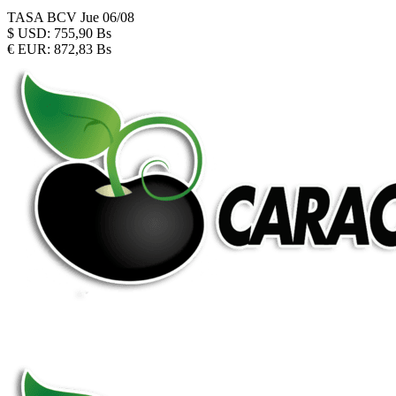
TASA BCV
Jue 06/08
$
USD:
755,90 Bs
€
EUR:
872,83 Bs