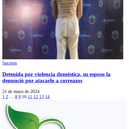
Sucesos
Detenida por violencia doméstica, su esposo la
denunció por atacarlo a correazos
21 de mayo de 2024
1
2
…
8
9
10
11
12
13
14