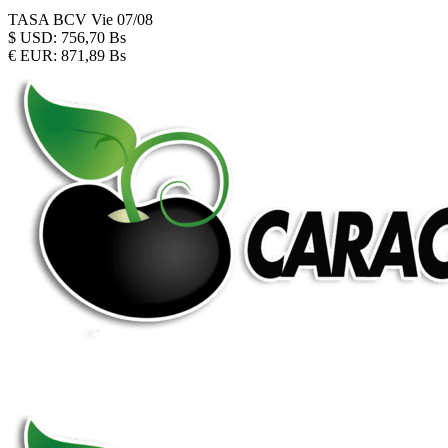
TASA BCV
Vie 07/08
$
USD:
756,70 Bs
€
EUR:
871,89 Bs