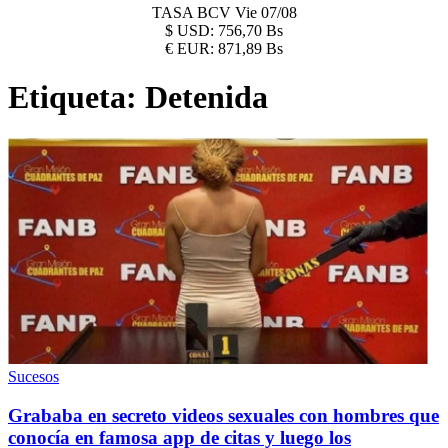
TASA BCV
Vie 07/08
$
USD:
756,70 Bs
€
EUR:
871,89 Bs
Etiqueta:
Detenida
Sucesos
Grababa en secreto videos sexuales con hombres que
conocía en famosa app de citas y luego los