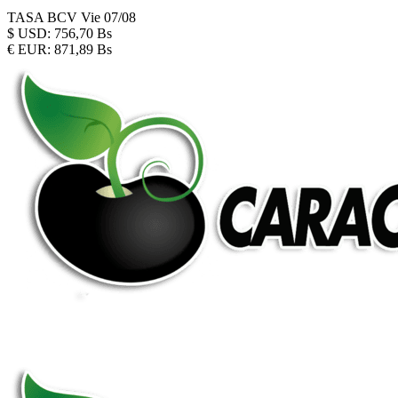
TASA BCV
Vie 07/08
$
USD:
756,70 Bs
€
EUR:
871,89 Bs