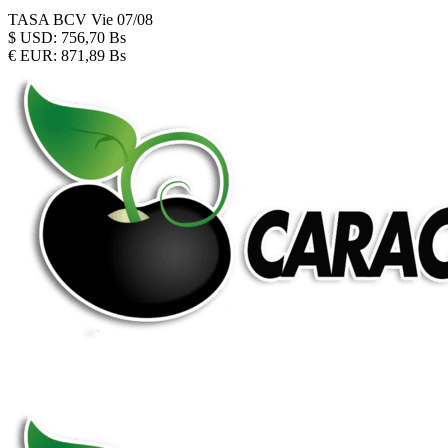
TASA BCV
Vie 07/08
$
USD:
756,70 Bs
€
EUR:
871,89 Bs