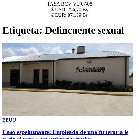
TASA BCV
Vie 07/08
$
USD:
756,70 Bs
€
EUR:
871,89 Bs
Etiqueta:
Delincuente sexual
EEUU
Caso espeluznante: Empleada de una funeraria le
cortó el pene a un cadáver y explicó