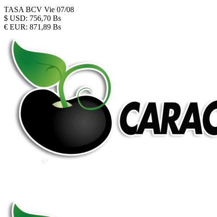
TASA BCV
Vie 07/08
$
USD:
756,70 Bs
€
EUR:
871,89 Bs