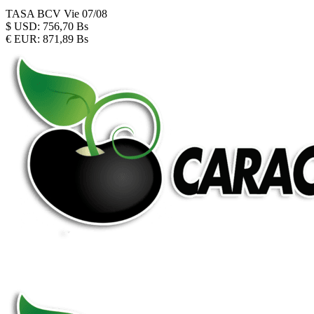
TASA BCV
Vie 07/08
$
USD:
756,70 Bs
€
EUR:
871,89 Bs