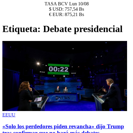
TASA BCV
Lun 10/08
$
USD:
757,54 Bs
€
EUR:
875,21 Bs
Etiqueta:
Debate presidencial
EEUU
«Solo los perdedores piden revancha» dijo Trump
tras confirmar que no hará más debates