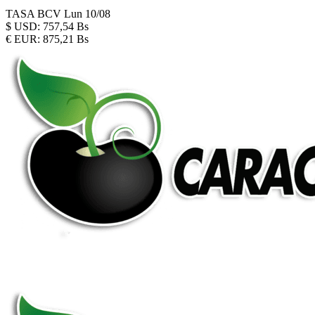
TASA BCV
Lun 10/08
$
USD:
757,54 Bs
€
EUR:
875,21 Bs