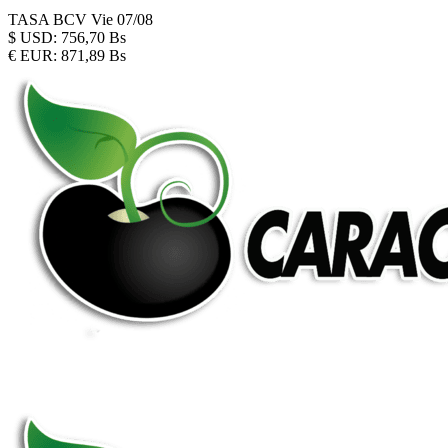
TASA BCV
Vie 07/08
$
USD:
756,70 Bs
€
EUR:
871,89 Bs