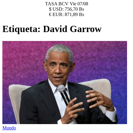
TASA BCV
Vie 07/08
$
USD:
756,70 Bs
€
EUR:
871,89 Bs
Etiqueta:
David Garrow
Mundo