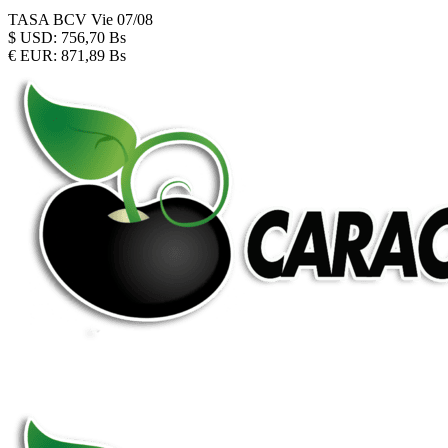
TASA BCV
Vie 07/08
$
USD:
756,70 Bs
€
EUR:
871,89 Bs