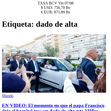
TASA BCV
Vie 07/08
$
USD:
756,70 Bs
€
EUR:
871,89 Bs
Etiqueta:
dado de alta
Mundo
EN VIDEO: El momento en que el papa Francisco
deja el hospital tras ser dado de alta este 23Mar