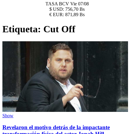
TASA BCV
Vie 07/08
$
USD:
756,70 Bs
€
EUR:
871,89 Bs
Etiqueta:
Cut Off
Show
Revelaron el motivo detrás de la impactante
transformación física del actor Jonah Hill