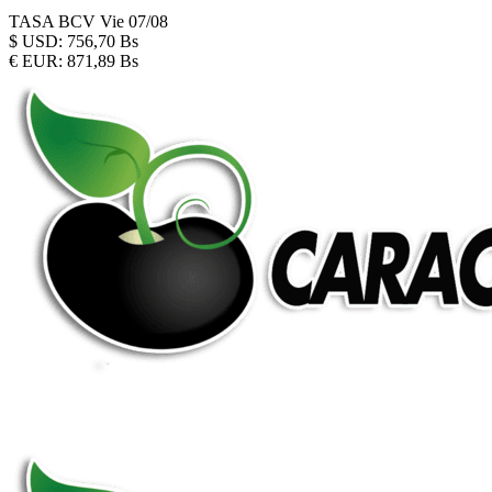
TASA BCV
Vie 07/08
$
USD:
756,70 Bs
€
EUR:
871,89 Bs