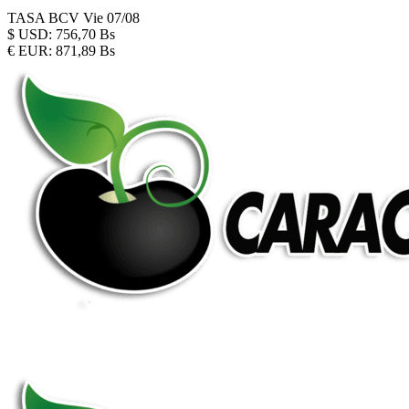
TASA BCV
Vie 07/08
$
USD:
756,70 Bs
€
EUR:
871,89 Bs