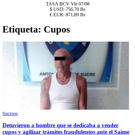
TASA BCV
Vie 07/08
$
USD:
756,70 Bs
€
EUR:
871,89 Bs
Etiqueta:
Cupos
Sucesos
Detuvieron a hombre que se dedicaba a vender
cupos y agilizar trámites fraudulentos ante el Saime