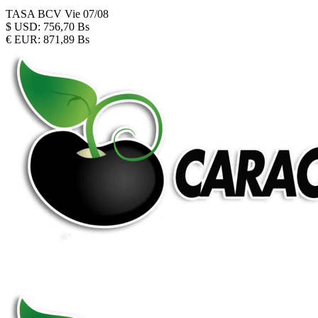
TASA BCV
Vie 07/08
$
USD:
756,70 Bs
€
EUR:
871,89 Bs