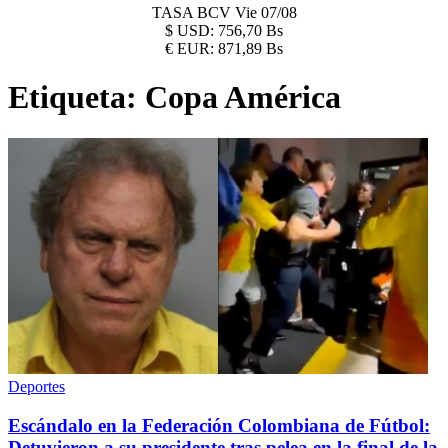
TASA BCV
Vie 07/08
$
USD:
756,70 Bs
€
EUR:
871,89 Bs
Etiqueta:
Copa América
Deportes
Escándalo en la Federación Colombiana de Fútbol:
Detuvieron a su presidente tras pelea en la final de la