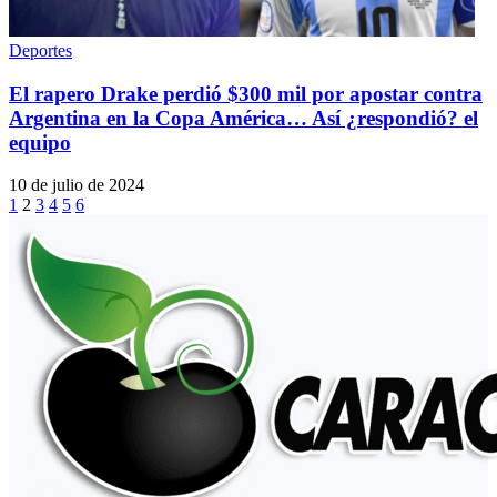
Deportes
El rapero Drake perdió $300 mil por apostar contra
Argentina en la Copa América… Así ¿respondió? el
equipo
10 de julio de 2024
1
2
3
4
5
6