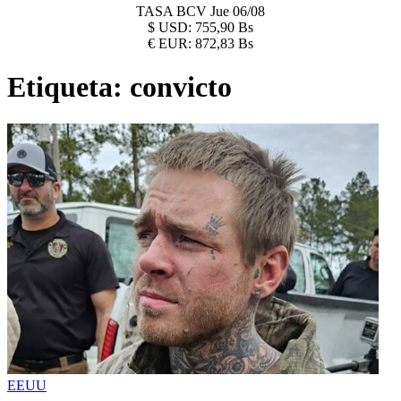
TASA BCV
Jue 06/08
$
USD:
755,90 Bs
€
EUR:
872,83 Bs
Etiqueta:
convicto
EEUU