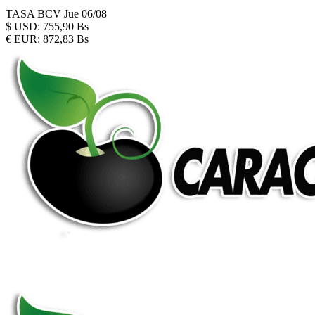
TASA BCV
Jue 06/08
$
USD:
755,90 Bs
€
EUR:
872,83 Bs