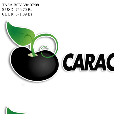
TASA BCV
Vie 07/08
$
USD:
756,70 Bs
€
EUR:
871,89 Bs