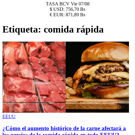
TASA BCV
Vie 07/08
$
USD:
756,70 Bs
€
EUR:
871,89 Bs
Etiqueta:
comida rápida
EEUU
¿Cómo el aumento histórico de la carne afectará a
los precios de la comida rápida en todo EEUU?