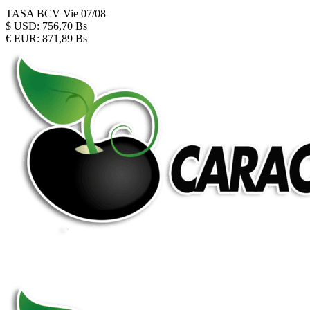
TASA BCV
Vie 07/08
$
USD:
756,70 Bs
€
EUR:
871,89 Bs