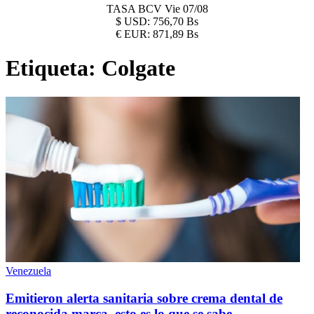
TASA BCV
Vie 07/08
$
USD:
756,70 Bs
€
EUR:
871,89 Bs
Etiqueta:
Colgate
Venezuela
Emitieron alerta sanitaria sobre crema dental de
reconocida marca, esto es lo que se sabe