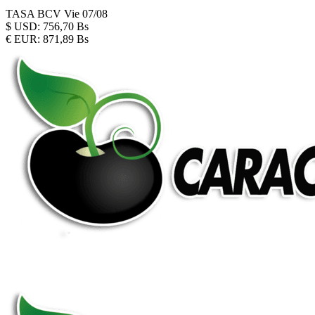
TASA BCV
Vie 07/08
$
USD:
756,70 Bs
€
EUR:
871,89 Bs