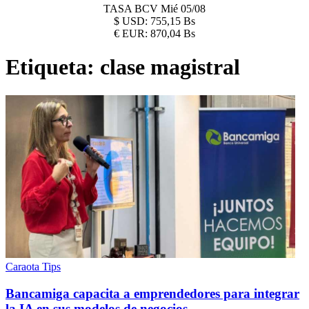
TASA BCV
Mié 05/08
$
USD:
755,15 Bs
€
EUR:
870,04 Bs
Etiqueta:
clase magistral
Caraota Tips
Bancamiga capacita a emprendedores para integrar
la IA en sus modelos de negocios