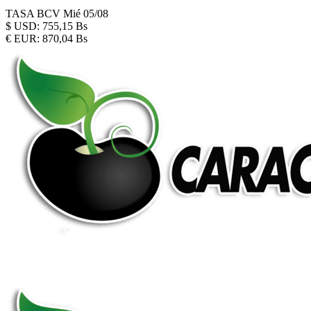
TASA BCV
Mié 05/08
$
USD:
755,15 Bs
€
EUR:
870,04 Bs