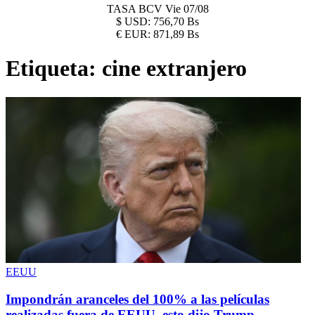
TASA BCV
Vie 07/08
$
USD:
756,70 Bs
€
EUR:
871,89 Bs
Etiqueta:
cine extranjero
EEUU
Impondrán aranceles del 100% a las películas
realizadas fuera de EEUU, esto dijo Trump