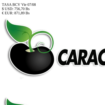
TASA BCV
Vie 07/08
$
USD:
756,70 Bs
€
EUR:
871,89 Bs