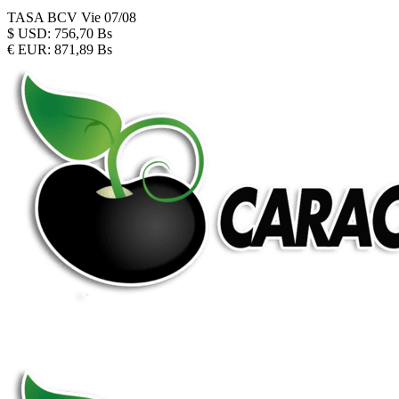
TASA BCV
Vie 07/08
$
USD:
756,70 Bs
€
EUR:
871,89 Bs