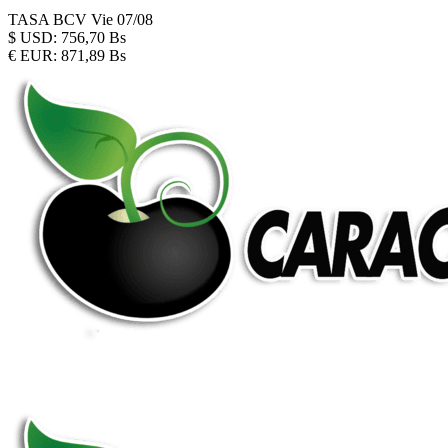
TASA BCV
Vie 07/08
$
USD:
756,70 Bs
€
EUR:
871,89 Bs