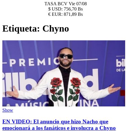
TASA BCV
Vie 07/08
$
USD:
756,70 Bs
€
EUR:
871,89 Bs
Etiqueta:
Chyno
Show
EN VIDEO: El anuncio que hizo Nacho que
emocionará a los fanáticos e involucra a Chyno