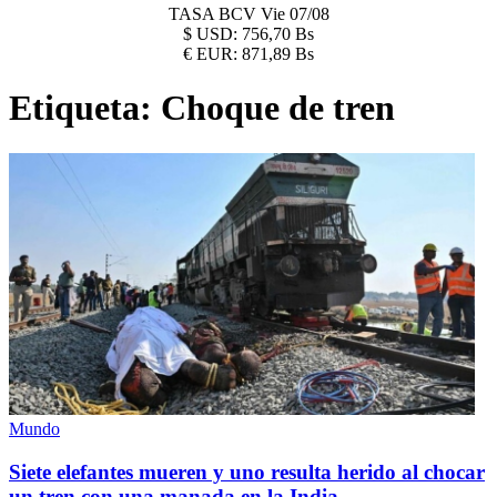
TASA BCV
Vie 07/08
$
USD:
756,70 Bs
€
EUR:
871,89 Bs
Etiqueta:
Choque de tren
Mundo
Siete elefantes mueren y uno resulta herido al chocar
un tren con una manada en la India