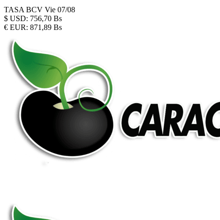
TASA BCV
Vie 07/08
$
USD:
756,70 Bs
€
EUR:
871,89 Bs