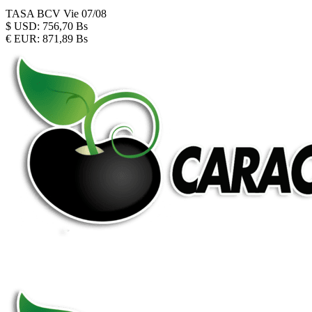
TASA BCV
Vie 07/08
$
USD:
756,70 Bs
€
EUR:
871,89 Bs