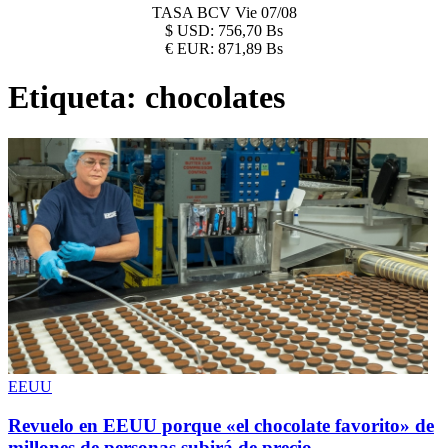
TASA BCV
Vie 07/08
$
USD:
756,70 Bs
€
EUR:
871,89 Bs
Etiqueta:
chocolates
EEUU
Revuelo en EEUU porque «el chocolate favorito» de
millones de personas subirá de precio