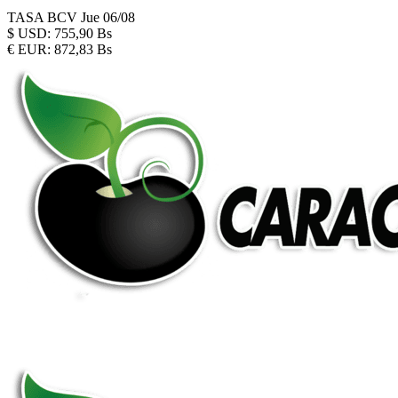
TASA BCV
Jue 06/08
$
USD:
755,90 Bs
€
EUR:
872,83 Bs