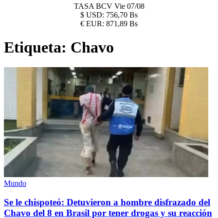
TASA BCV
Vie 07/08
$
USD:
756,70 Bs
€
EUR:
871,89 Bs
Etiqueta:
Chavo
Mundo
Se le chispoteó: Detuvieron a hombre disfrazado del
Chavo del 8 en Brasil por tener drogas y su reacción