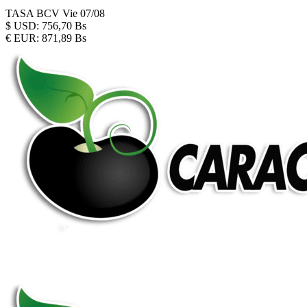
TASA BCV
Vie 07/08
$
USD:
756,70 Bs
€
EUR:
871,89 Bs