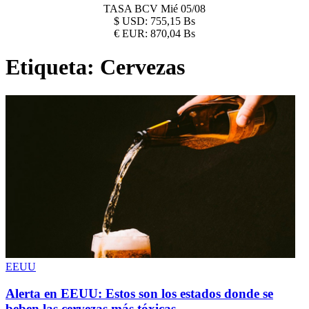
TASA BCV
Mié 05/08
$
USD:
755,15 Bs
€
EUR:
870,04 Bs
Etiqueta:
Cervezas
EEUU
Alerta en EEUU: Estos son los estados donde se
beben las cervezas más tóxicas