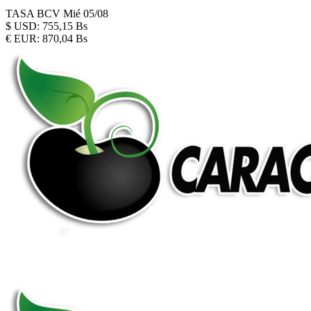
TASA BCV
Mié 05/08
$
USD:
755,15 Bs
€
EUR:
870,04 Bs