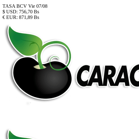
TASA BCV
Vie 07/08
$
USD:
756,70 Bs
€
EUR:
871,89 Bs