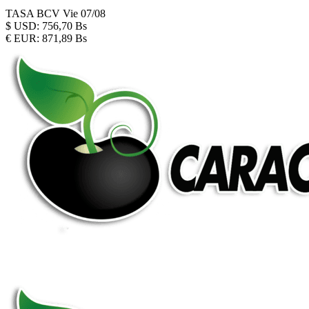
TASA BCV
Vie 07/08
$
USD:
756,70 Bs
€
EUR:
871,89 Bs