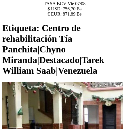
TASA BCV
Vie 07/08
$
USD:
756,70 Bs
€
EUR:
871,89 Bs
Etiqueta:
Centro de
rehabilitación Tía
Panchita|Chyno
Miranda|Destacado|Tarek
William Saab|Venezuela