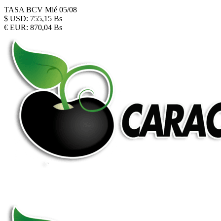
TASA BCV
Mié 05/08
$
USD:
755,15 Bs
€
EUR:
870,04 Bs