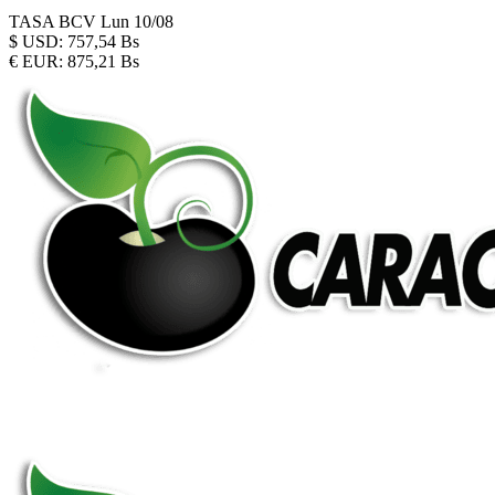
TASA BCV
Lun 10/08
$
USD:
757,54 Bs
€
EUR:
875,21 Bs