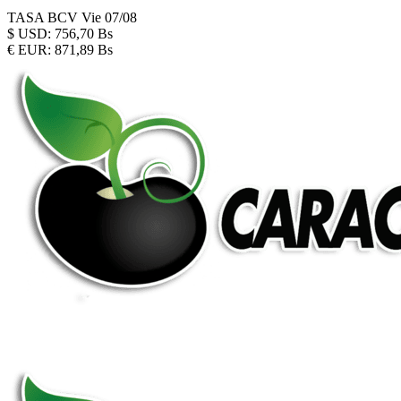
TASA BCV
Vie 07/08
$
USD:
756,70 Bs
€
EUR:
871,89 Bs