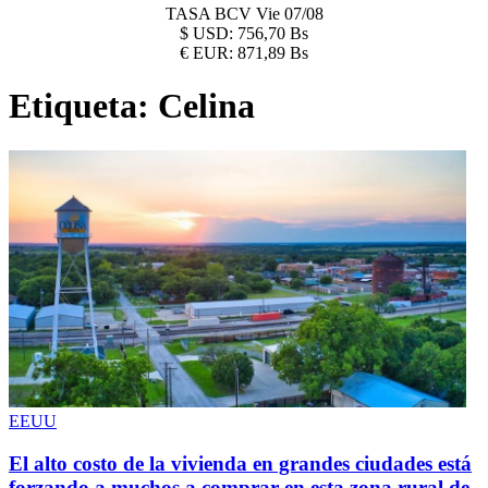
TASA BCV
Vie 07/08
$
USD:
756,70 Bs
€
EUR:
871,89 Bs
Etiqueta:
Celina
EEUU
El alto costo de la vivienda en grandes ciudades está
forzando a muchos a comprar en esta zona rural de