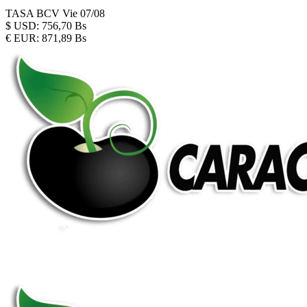
TASA BCV
Vie 07/08
$
USD:
756,70 Bs
€
EUR:
871,89 Bs