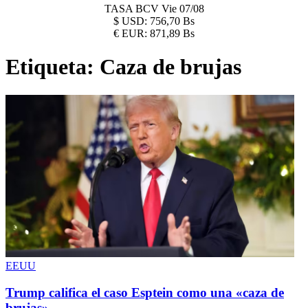
TASA BCV
Vie 07/08
$
USD:
756,70 Bs
€
EUR:
871,89 Bs
Etiqueta:
Caza de brujas
EEUU
Trump califica el caso Esptein como una «caza de
brujas»