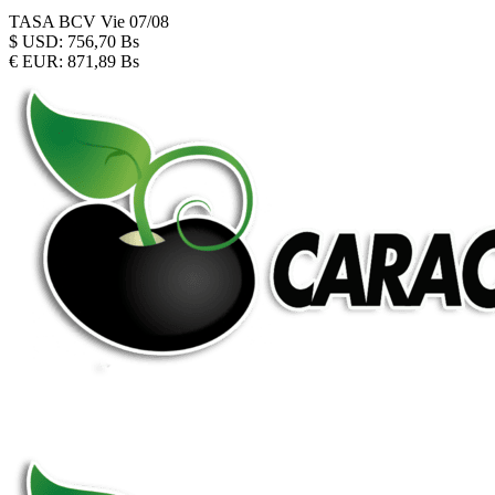
TASA BCV
Vie 07/08
$
USD:
756,70 Bs
€
EUR:
871,89 Bs