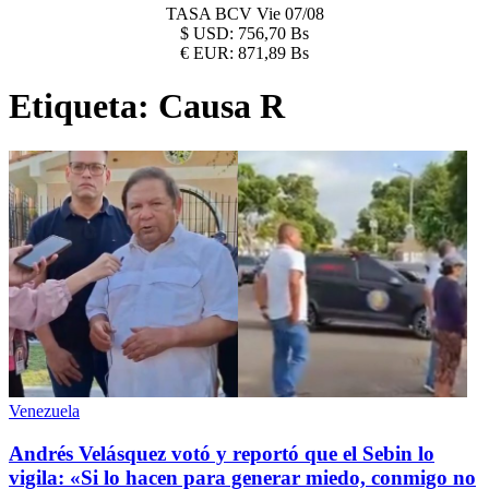
TASA BCV
Vie 07/08
$
USD:
756,70 Bs
€
EUR:
871,89 Bs
Etiqueta:
Causa R
Venezuela
Andrés Velásquez votó y reportó que el Sebin lo
vigila: «Si lo hacen para generar miedo, conmigo no