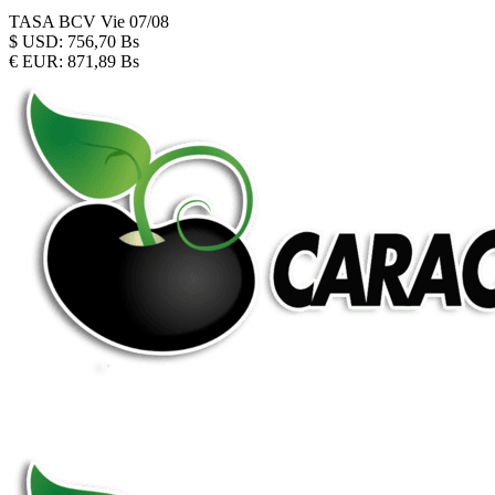
TASA BCV
Vie 07/08
$
USD:
756,70 Bs
€
EUR:
871,89 Bs