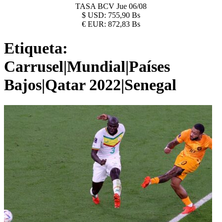
TASA BCV
Jue 06/08
$
USD:
755,90 Bs
€
EUR:
872,83 Bs
Etiqueta:
Carrusel|Mundial|Países
Bajos|Qatar 2022|Senegal