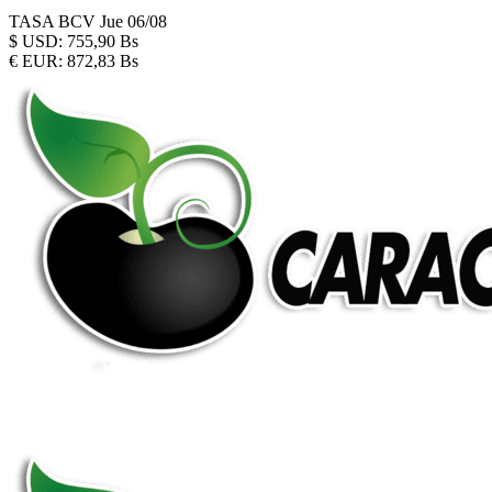
TASA BCV
Jue 06/08
$
USD:
755,90 Bs
€
EUR:
872,83 Bs