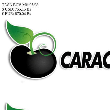
TASA BCV
Mié 05/08
$
USD:
755,15 Bs
€
EUR:
870,04 Bs