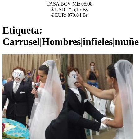
TASA BCV
Mié 05/08
$
USD:
755,15 Bs
€
EUR:
870,04 Bs
Etiqueta:
Carrusel|Hombres|infieles|muñe