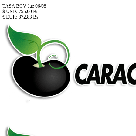
TASA BCV
Jue 06/08
$
USD:
755,90 Bs
€
EUR:
872,83 Bs