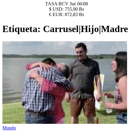
TASA BCV
Jue 06/08
$
USD:
755,90 Bs
€
EUR:
872,83 Bs
Etiqueta:
Carrusel|Hijo|Madre
Mundo