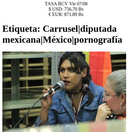
TASA BCV
Vie 07/08
$
USD:
756,70 Bs
€
EUR:
871,89 Bs
Etiqueta:
Carrusel|diputada
mexicana|México|pornografía