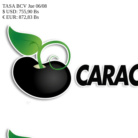
TASA BCV
Jue 06/08
$
USD:
755,90 Bs
€
EUR:
872,83 Bs