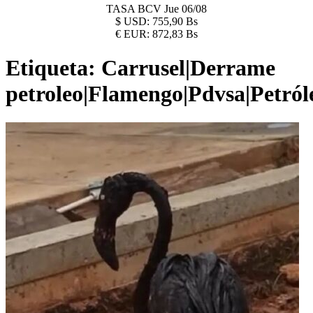
TASA BCV
Jue 06/08
$
USD:
755,90 Bs
€
EUR:
872,83 Bs
Etiqueta:
Carrusel|Derrame
petroleo|Flamengo|Pdvsa|Petról