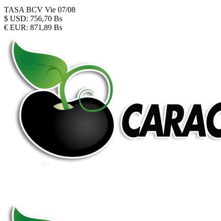
TASA BCV
Vie 07/08
$
USD:
756,70 Bs
€
EUR:
871,89 Bs