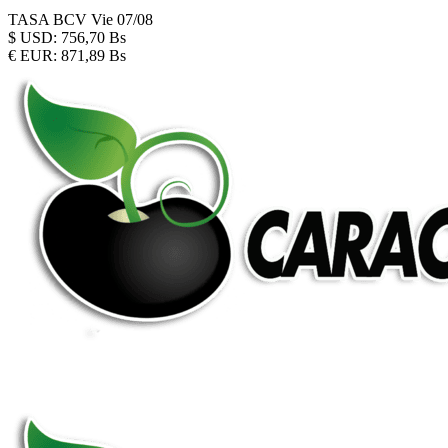
TASA BCV
Vie 07/08
$
USD:
756,70 Bs
€
EUR:
871,89 Bs