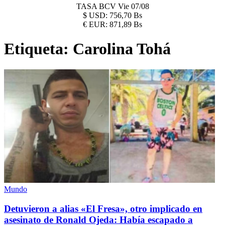
TASA BCV
Vie 07/08
$
USD:
756,70 Bs
€
EUR:
871,89 Bs
Etiqueta:
Carolina Tohá
Mundo
Detuvieron a alias «El Fresa», otro implicado en
asesinato de Ronald Ojeda: Había escapado a