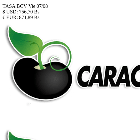
TASA BCV
Vie 07/08
$
USD:
756,70 Bs
€
EUR:
871,89 Bs