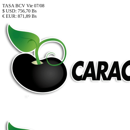
TASA BCV
Vie 07/08
$
USD:
756,70 Bs
€
EUR:
871,89 Bs