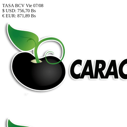
TASA BCV
Vie 07/08
$
USD:
756,70 Bs
€
EUR:
871,89 Bs