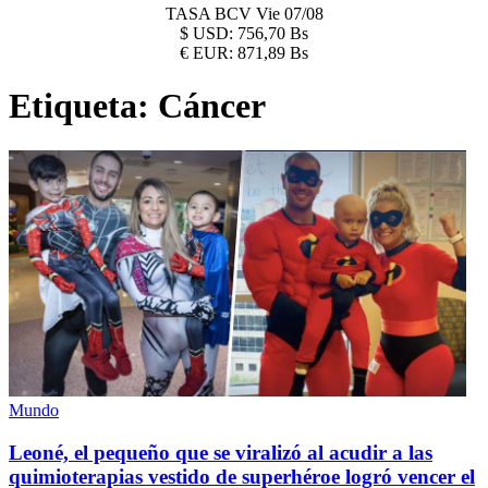
TASA BCV
Vie 07/08
$
USD:
756,70 Bs
€
EUR:
871,89 Bs
Etiqueta:
Cáncer
Mundo
Leoné, el pequeño que se viralizó al acudir a las
quimioterapias vestido de superhéroe logró vencer el