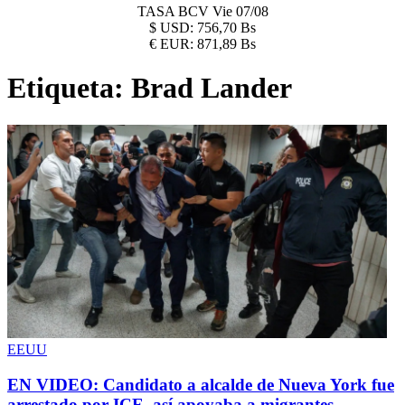
TASA BCV
Vie 07/08
$
USD:
756,70 Bs
€
EUR:
871,89 Bs
Etiqueta:
Brad Lander
EEUU
EN VIDEO: Candidato a alcalde de Nueva York fue
arrestado por ICE, así apoyaba a migrantes