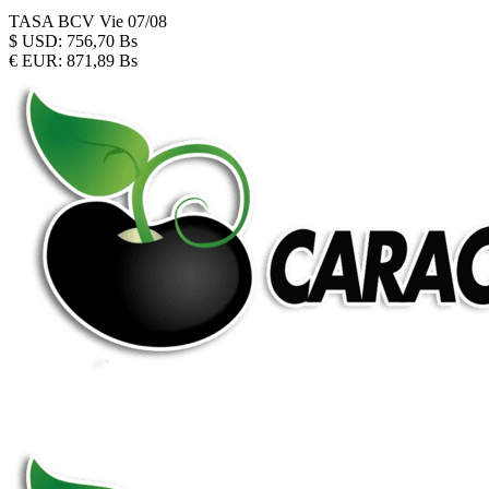
TASA BCV
Vie 07/08
$
USD:
756,70 Bs
€
EUR:
871,89 Bs