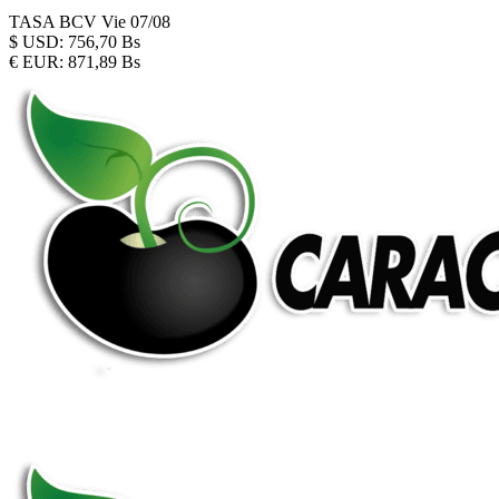
TASA BCV
Vie 07/08
$
USD:
756,70 Bs
€
EUR:
871,89 Bs