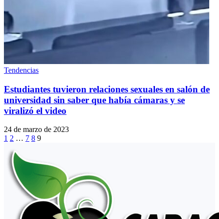
Tendencias
Estudiantes tuvieron relaciones sexuales en salón de
universidad sin saber que había cámaras y se
viralizó el video
24 de marzo de 2023
1
2
…
7
8
9