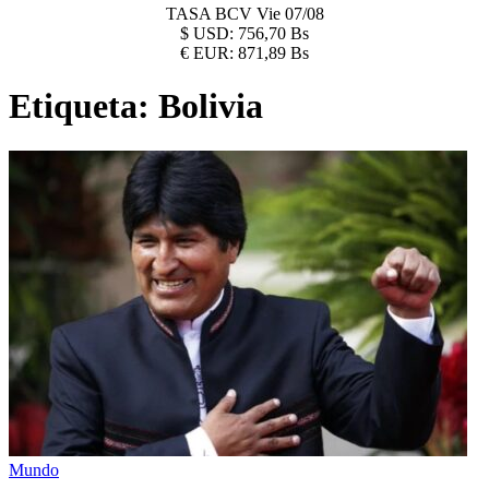
TASA BCV
Vie 07/08
$
USD:
756,70 Bs
€
EUR:
871,89 Bs
Etiqueta:
Bolivia
Mundo