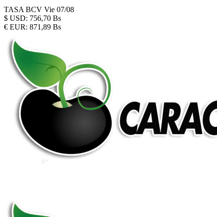
TASA BCV
Vie 07/08
$
USD:
756,70 Bs
€
EUR:
871,89 Bs