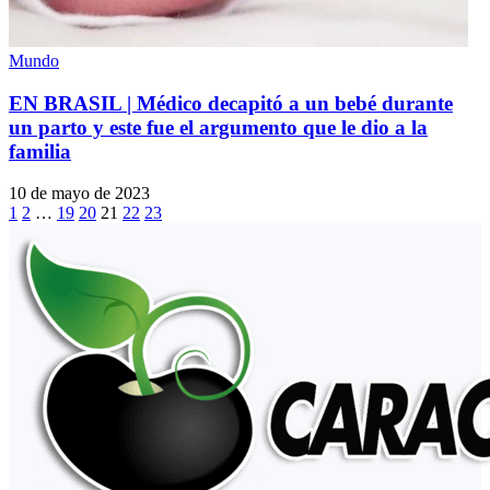
Mundo
EN BRASIL | Médico decapitó a un bebé durante
un parto y este fue el argumento que le dio a la
familia
10 de mayo de 2023
1
2
…
19
20
21
22
23