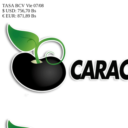
TASA BCV
Vie 07/08
$
USD:
756,70 Bs
€
EUR:
871,89 Bs