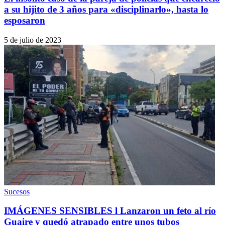
a su hijito de 3 años para «disciplinarlo», hasta lo
esposaron
5 de julio de 2023
Sucesos
IMÁGENES SENSIBLES l Lanzaron un feto al río
Guaire y quedó atrapado entre unos tubos