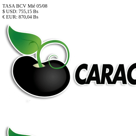
TASA BCV
Mié 05/08
$
USD:
755,15 Bs
€
EUR:
870,04 Bs