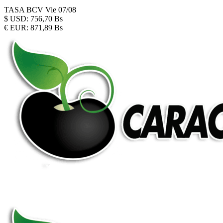
TASA BCV
Vie 07/08
$
USD:
756,70 Bs
€
EUR:
871,89 Bs