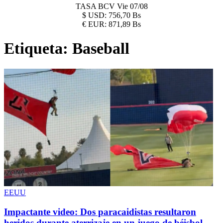
TASA BCV
Vie 07/08
$
USD:
756,70 Bs
€
EUR:
871,89 Bs
Etiqueta:
Baseball
EEUU
Impactante video: Dos paracaidistas resultaron
heridos durante aterrizaje en un juego de béisbol